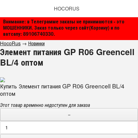
HOCORUS
Внимание: в Телеграмме заказы не принимаются - это
МОШЕННИКИ. Заказ только через сайт(Корзину) и по
ватсапу: 89106740330.
HocoRus
→
Новинки
Элемент питания GP R06 Greencell
BL/4 оптом
Купить Элемент питания GP R06 Greencell BL/4
оптом
Этот товар временно недоступен для заказа
−