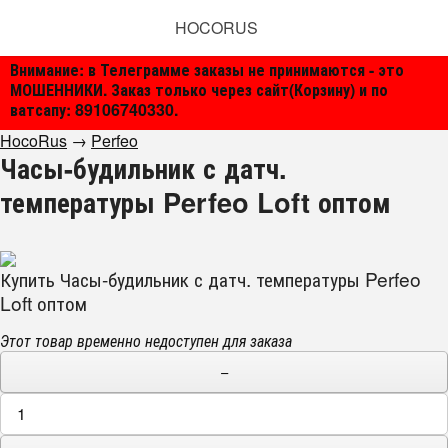
HOCORUS
Внимание: в Телеграмме заказы не принимаются - это
МОШЕННИКИ. Заказ только через сайт(Корзину) и по
ватсапу: 89106740330.
HocoRus
→
Perfeo
Часы-будильник с датч.
температуры Perfeo Loft оптом
Купить Часы-будильник с датч. температуры Perfeo
Loft оптом
Этот товар временно недоступен для заказа
−