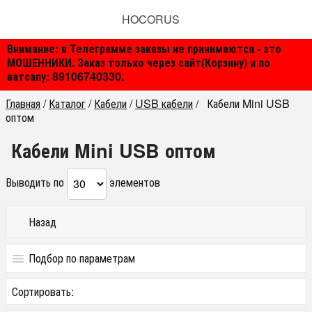
HOCORUS
Внимание: в Телеграмме заказы не принимаются - это
МОШЕННИКИ. Заказ только через сайт(Корзину) и по
ватсапу: 89106740330.
Главная
/
Каталог
/
Кабели
/
USB кабели
/
Кабели Mini USB
оптом
Кабели Mini USB оптом
Выводить по
элементов
Назад
Подбор по параметрам
Цена
Сортировать:
от
до
руб.