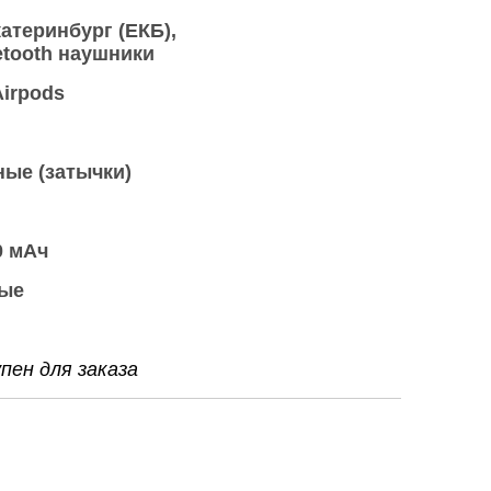
атеринбург (ЕКБ)
etooth наушники
irpods
ые (затычки)
0 мАч
ые
ен для заказа