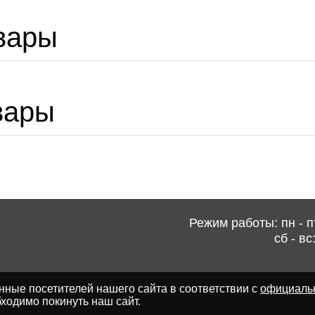
вары
вары
Режим работы: пн - пт
сб - вс
ные посетителей нашего сайта в соответствии с
официаль
ходимо покинуть наш сайт.