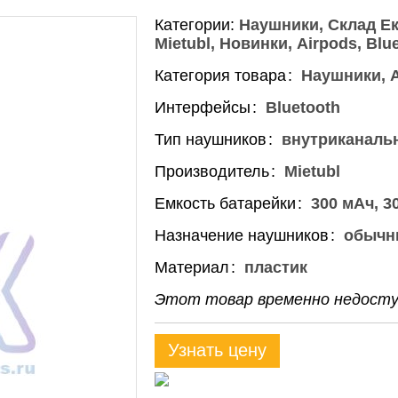
Категории:
Наушники
Склад Ек
Mietubl
Новинки
Airpods
Blu
Категория товара
Наушники, A
Интерфейсы
Bluetooth
Тип наушников
внутриканальн
Производитель
Mietubl
Емкость батарейки
300 мАч, 3
Назначение наушников
обычн
Материал
пластик
Этот товар временно недоступ
Узнать цену