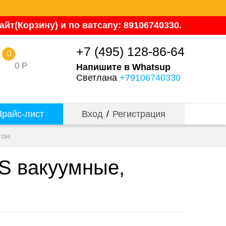
йт(Корзину) и по ватсапу: 89106740330.
+7 (495) 128-86-64
0
0
Р
Напишите в Whatsup
Светлана
+79106740330
райс-лист
Вход
/
Регистрация
том
WS вакуумные,