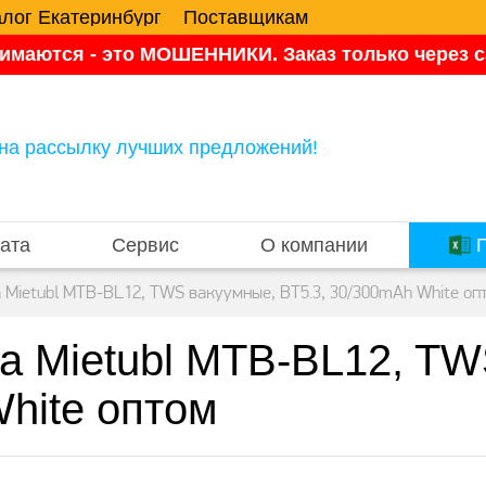
алог Екатеринбург
Поставщикам
имаются - это МОШЕННИКИ. Заказ только через са
на рассылку лучших предложений!
ата
Сервис
О компании
П
ра Mietubl MTB-BL12, TWS вакуумные, BT5.3, 30/300mAh White оп
ура Mietubl MTB-BL12, T
hite оптом