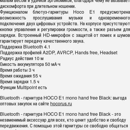
малым весом и удачной эргономикой, благодаря чему не вызывает
дискомфорта при длительном ношении.
Функционалом блютуз-гарнитуры Hoco E1 предусмотрена
возможность прослушивания музыки и одновременного
подключения двух цифровых устройств. На корпусе присутствуют
кнопки управления и регулировки громкости, а также разъем для
зарядки. Встроенный HD-микрофон с защитой от помех и шумов
гарантирует передачу качественного звука.
Поддержка Bluetooth 4.1
Поддержка профилей A2DP, AVRCP, Hands free, Headset
Радиус действия 10 м
Емкость аккумулятора 50 мА⋅ч
Время работы 3 ч
Время ожидания 55 ч
Время зарядки 1.5 ч
Функции Multipoint есть
Bluetooth - гарнитура HOCO E1 mono hand free Black: выгода
оптовых закупок на сайте
hocorus.ru
Bluetooth - гарнитура HOCO E1 mono hand free Black - это
незаменимый аксессуар для всех, кто ценит удобство и свободу
передвижения. С помощью этой гарнитуры се свободно общаться