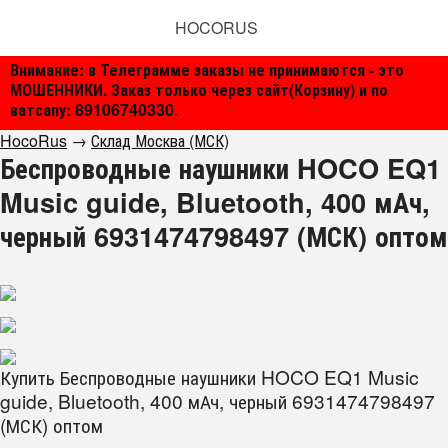
HOCORUS
Внимание: в Телеграмме заказы не принимаются - это
МОШЕННИКИ. Заказ только через сайт(Корзину) и по
ватсапу: 89106740330.
HocoRus
→
Склад Москва (МСК)
Беспроводные наушники HOCO EQ1
Music guide, Bluetooth, 400 мАч,
черный 6931474798497 (МСК) оптом
Купить Беспроводные наушники HOCO EQ1 Music
guide, Bluetooth, 400 мАч, черный 6931474798497
(МСК) оптом