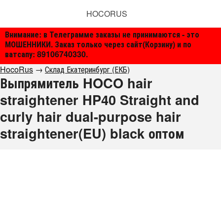
HOCORUS
Внимание: в Телеграмме заказы не принимаются - это
МОШЕННИКИ. Заказ только через сайт(Корзину) и по
ватсапу: 89106740330.
HocoRus
→
Склад Екатеринбург (ЕКБ)
Выпрямитель HOCO hair
straightener HP40 Straight and
curly hair dual-purpose hair
straightener(EU) black оптом