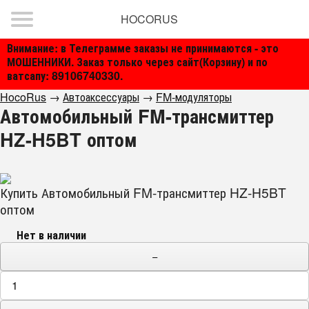
HOCORUS
Внимание: в Телеграмме заказы не принимаются - это
МОШЕННИКИ. Заказ только через сайт(Корзину) и по
ватсапу: 89106740330.
HocoRus
→
Автоаксессуары
→
FM-модуляторы
Автомобильный FM-трансмиттер
HZ-H5BT оптом
Купить Автомобильный FM-трансмиттер HZ-H5BT
оптом
Нет в наличии
−