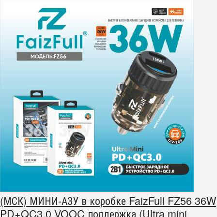
(МСК) МИНИ-АЗУ в коробке FaizFull FZ56 36W
PD+QC3.0 VOOC поддержка (Ultra mini