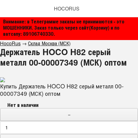
HOCORUS
Внимание: в Телеграмме заказы не принимаются - это
МОШЕННИКИ. Заказ только через сайт(Корзину) и по
ватсапу: 89106740330.
HocoRus
→
Склад Москва (МСК)
Держатель HOCO H82 серый
металл 00-00007349 (МСК) оптом
Купить Держатель HOCO H82 серый металл 00-
00007349 (МСК) оптом
Нет в наличии
−