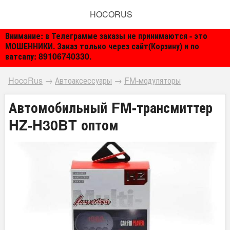
HOCORUS
Внимание: в Телеграмме заказы не принимаются - это
МОШЕННИКИ. Заказ только через сайт(Корзину) и по
ватсапу: 89106740330.
HocoRus
→
Автоаксессуары
→
FM-модуляторы
Автомобильный FM-трансмиттер
HZ-H30BT оптом