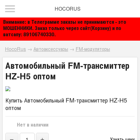
HOCORUS
Внимание: в Телеграмме заказы не принимаются - это
МОШЕННИКИ. Заказ только через сайт(Корзину) и по
ватсапу: 89106740330.
HocoRus
→
Автоаксессуары
→
FM-модуляторы
Автомобильный FM-трансмиттер
HZ-H5 оптом
Купить Автомобильный FM-трансмиттер HZ-H5
оптом
Нет в наличии
−
+
Узнать цену