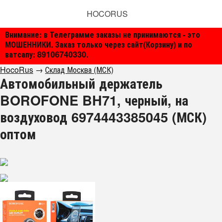
HOCORUS
Внимание: в Телеграмме заказы не принимаются - это
МОШЕННИКИ. Заказ только через сайт(Корзину) и по
ватсапу: 89106740330.
HocoRus
→
Склад Москва (МСК)
Автомобильный держатель
BOROFONE BH71, черный, на
воздуховод 6974443385045 (МСК)
оптом