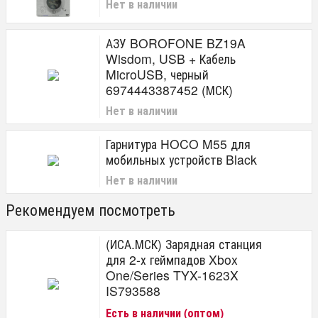
Нет в наличии
АЗУ BOROFONE BZ19A
Wisdom, USB + Кабель
MicroUSB, черный
6974443387452 (МСК)
Нет в наличии
Гарнитура HOCO M55 для
мобильных устройств Black
Нет в наличии
Рекомендуем посмотреть
(ИСА.МСК) Зарядная станция
для 2-х геймпадов Xbox
One/Series TYX-1623X
IS793588
Есть в наличии (оптом)