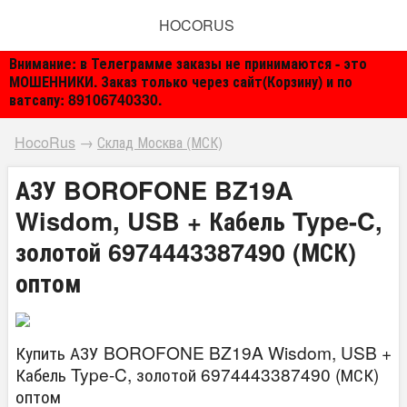
HOCORUS
Внимание: в Телеграмме заказы не принимаются - это
МОШЕННИКИ. Заказ только через сайт(Корзину) и по
ватсапу: 89106740330.
HocoRus
→
Склад Москва (МСК)
АЗУ BOROFONE BZ19A
Wisdom, USB + Кабель Type-C,
золотой 6974443387490 (МСК)
оптом
Купить АЗУ BOROFONE BZ19A Wisdom, USB +
Кабель Type-C, золотой 6974443387490 (МСК)
оптом