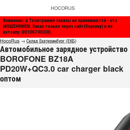
HOCORUS
Внимание: в Телеграмме заказы не принимаются - это
МОШЕННИКИ. Заказ только через сайт(Корзину) и по
ватсапу: 89106740330.
HocoRus
→
Склад Екатеринбург (ЕКБ)
Автомобильное зарядное устройство
BOROFONE BZ18A
PD20W+QC3.0 car charger black
оптом