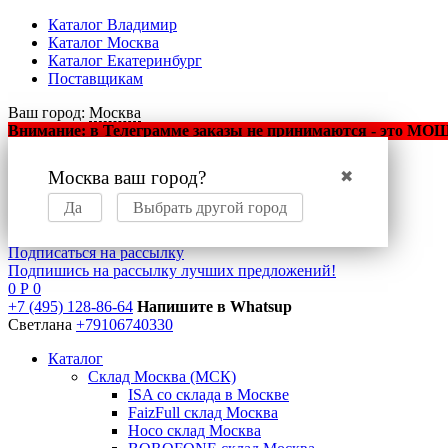
Каталог Владимир
Каталог Москва
Каталог Екатеринбург
Поставщикам
Ваш город:
Москва
Внимание: в Телеграмме заказы не принимаются - это МОШЕ
Москва ваш город?
✖
Оптовый маркетплейс
мобильных аксессуаров
Да
Выбрать другой город
Подписаться на рассылку
Подпишись на рассылку лучших предложений!
0
Р
0
+7 (495) 128-86-64
Напишите в Whatsup
Светлана
+79106740330
Каталог
Склад Москва (МСК)
ISA со склада в Москве
FaizFull склад Москва
Hoco склад Москва