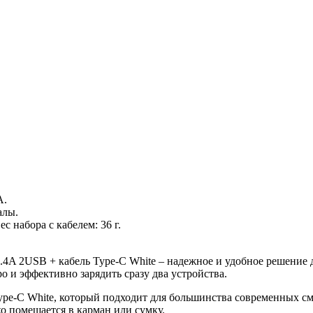
A.
алы.
ес набора с кабелем: 36 г.
 2USB + кабель Type-C White – надежное и удобное решение дл
 и эффективно зарядить сразу два устройства.
Type-C White, который подходит для большинства современных 
ко помещается в карман или сумку.