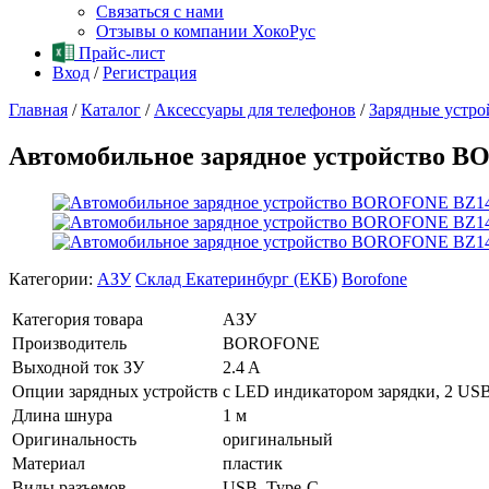
Связаться с нами
Отзывы о компании ХокоРус
Прайс-лист
Вход
/
Регистрация
Главная
/
Каталог
/
Аксессуары для телефонов
/
Зарядные устро
Автомобильное зарядное устройство B
Категории:
АЗУ
Склад Екатеринбург (ЕКБ)
Borofone
Категория товара
АЗУ
Производитель
BOROFONE
Выходной ток ЗУ
2.4 A
Опции зарядных устройств
с LED индикатором зарядки, 2 USB
Длина шнура
1 м
Оригинальность
оригинальный
Материал
пластик
Виды разъемов
USB, Type-C