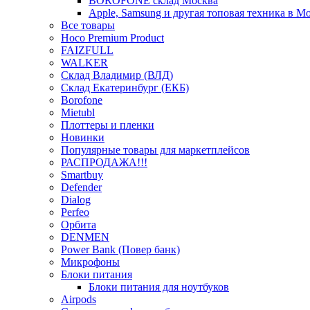
BOROFONE склад Москва
Apple, Samsung и другая топовая техника в М
Все товары
Hoco Premium Product
FAIZFULL
WALKER
Склад Владимир (ВЛД)
Склад Екатеринбург (ЕКБ)
Borofone
Mietubl
Плоттеры и пленки
Новинки
Популярные товары для маркетплейсов
РАСПРОДАЖА!!!
Smartbuy
Defender
Dialog
Perfeo
Орбита
DENMEN
Power Bank (Повер банк)
Микрофоны
Блоки питания
Блоки питания для ноутбуков
Airpods