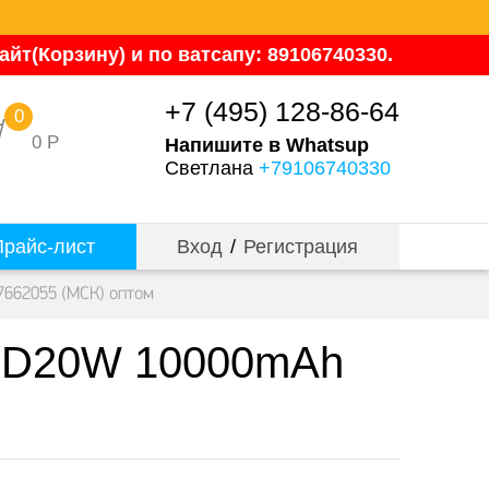
йт(Корзину) и по ватсапу: 89106740330.
+7 (495) 128-86-64
0
0
Р
Напишите в Whatsup
Светлана
+79106740330
райс-лист
Вход
/
Регистрация
662055 (МСК) оптом
PD20W 10000mAh