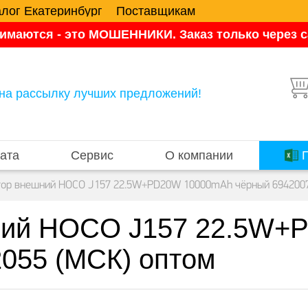
алог Екатеринбург
Поставщикам
имаются - это МОШЕННИКИ. Заказ только через са
на рассылку лучших предложений!
ата
Сервис
О компании
П
ор внешний HOCO J157 22.5W+PD20W 10000mAh чёрный 6942007
ний HOCO J157 22.5W+
055 (МСК) оптом