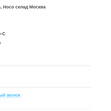
)
Hoco склад Москва
e-C
h
ый звонок