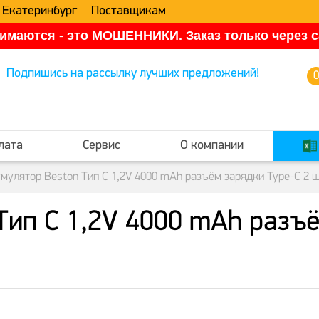
 Екатеринбург
Поставщикам
имаются - это МОШЕННИКИ. Заказ только через са
Подпишись на рассылку лучших предложений!
лата
Сервис
О компании
мулятор Beston Тип C 1,2V 4000 mAh разъём зарядки Type-C 2 
Тип C 1,2V 4000 mAh разъё