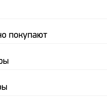
но покупают
ры
ры