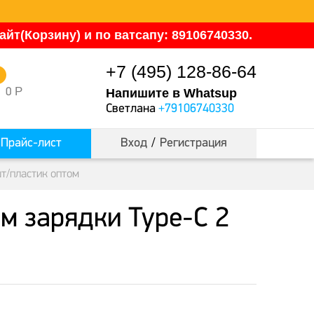
йт(Корзину) и по ватсапу: 89106740330.
+7 (495) 128-86-64
0
Р
0
Напишите в Whatsup
Светлана
+79106740330
Прайс-лист
Вход
/
Регистрация
шт/пластик оптом
м зарядки Type-C 2