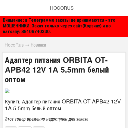
HOCORUS
Внимание: в Телеграмме заказы не принимаются - это
МОШЕННИКИ. Заказ только через сайт(Корзину) и по
ватсапу: 89106740330.
HocoRus
→
Новинки
Адаптер питания ORBITA OT-
APB42 12V 1A 5.5mm белый
оптом
Купить Адаптер питания ORBITA OT-APB42 12V
1A 5.5mm белый оптом
Этот товар временно недоступен для заказа