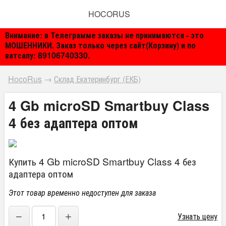
HOCORUS
Внимание: в Телеграмме заказы не принимаются - это
МОШЕННИКИ. Заказ только через сайт(Корзину) и по
ватсапу: 89106740330.
HocoRus
→
Склад Екатеринбург (ЕКБ)
4 Gb microSD Smartbuy Class
4 без адаптера оптом
Купить 4 Gb microSD Smartbuy Class 4 без
адаптера оптом
Этот товар временно недоступен для заказа
−
+
Узнать цену