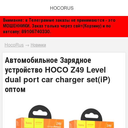
HOCORUS
Внимание: в Телеграмме заказы не принимаются - это
МОШЕННИКИ. Заказ только через сайт(Корзину) и по
ватсапу: 89106740330.
HocoRus
→
Новинки
Автомобильное Зарядное
устройство HOCO Z49 Level
dual port car charger set(iP)
оптом