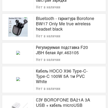
Нет в наличии
Bluetooth - гарнитура Borofone
BW17 Only Me true wireless
headset black
Нет в наличии
Регулируемая подставка F20
JBH белая Арт.463105
Нет в наличии
Кабель HOCO X96 Type-C-
Type-C 100W 5A 1м PVC
White
Нет в наличии
СЗУ BOROFONE BA21A 3A
USB + кабель microUSB