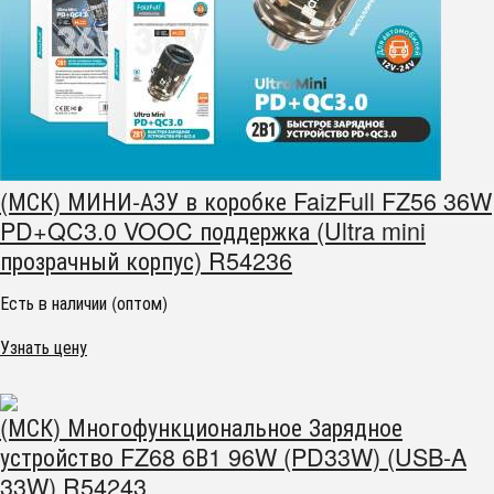
(МСК) МИНИ-АЗУ в коробке FaizFull FZ56 36W
PD+QC3.0 VOOC поддержка (Ultra mini
прозрачный корпус) R54236
Есть в наличии (оптом)
Узнать цену
(МСК) Многофункциональное Зарядное
устройство FZ68 6В1 96W (PD33W) (USB-A
33W) R54243