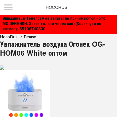
HOCORUS
Внимание: в Телеграмме заказы не принимаются - это
МОШЕННИКИ. Заказ только через сайт(Корзину) и по
ватсапу: 89106740330.
HocoRus
→
Разное
Увлажнитель воздуха Огонек OG-
HOM06 White оптом