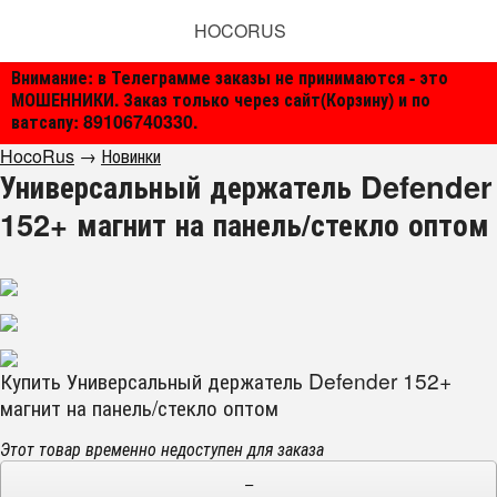
HOCORUS
Внимание: в Телеграмме заказы не принимаются - это
МОШЕННИКИ. Заказ только через сайт(Корзину) и по
ватсапу: 89106740330.
HocoRus
→
Новинки
Универсальный держатель Defender
152+ магнит на панель/стекло оптом
Купить Универсальный держатель Defender 152+
магнит на панель/стекло оптом
Этот товар временно недоступен для заказа
−