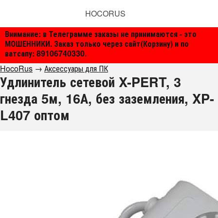
HOCORUS
Внимание: в Телеграмме заказы не принимаются - это
МОШЕННИКИ. Заказ только через сайт(Корзину) и по
ватсапу: 89106740330.
HocoRus
→
Аксессуары для ПК
Удлинитель сетевой X-PERT, 3
гнезда 5м, 16А, без заземления, XP-
L407 оптом