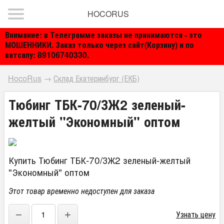
HOCORUS
Внимание: в Телеграмме заказы не принимаются - это
МОШЕННИКИ. Заказ только через сайт(Корзину) и по
ватсапу: 89106740330.
HocoRus
→
Склад Екатеринбург (ЕКБ)
Тюбинг ТБК-70/ЗЖ2 зеленый-
желтый "Экономный" оптом
Купить Тюбинг ТБК-70/ЗЖ2 зеленый-желтый
"Экономный" оптом
Этот товар временно недоступен для заказа
−
+
Узнать цену