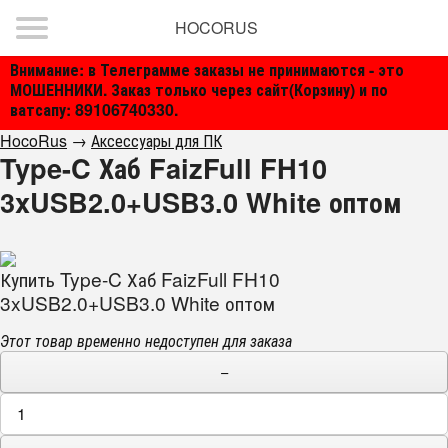
HOCORUS
Внимание: в Телеграмме заказы не принимаются - это
МОШЕННИКИ. Заказ только через сайт(Корзину) и по
ватсапу: 89106740330.
HocoRus
→
Аксессуары для ПК
Type-C Хаб FaizFull FH10
3xUSB2.0+USB3.0 White оптом
Купить Type-C Хаб FaizFull FH10
3xUSB2.0+USB3.0 White оптом
Этот товар временно недоступен для заказа
−