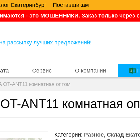
алог Екатеринбург
Поставщикам
имаются - это МОШЕННИКИ. Заказ только через са
на рассылку лучших предложений!
ата
Сервис
О компании
П
A OT-ANT11 комнатная оптом
 OT-ANT11 комнатная о
Категории:
Разное
Склад Екат