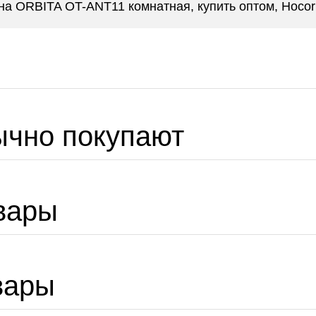
а ORBITA OT-ANT11 комнатная, купить оптом, Hocoru
ычно покупают
вары
вары