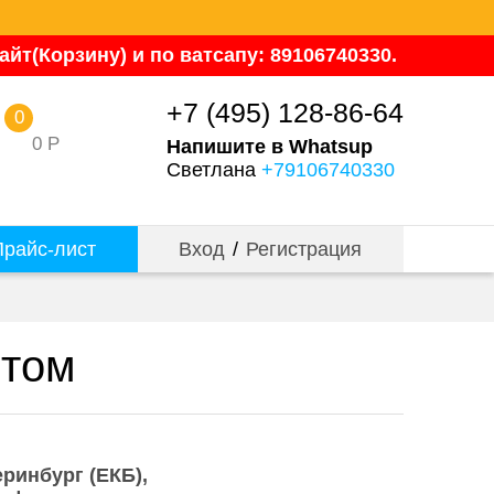
йт(Корзину) и по ватсапу: 89106740330.
+7 (495) 128-86-64
0
0
Р
Напишите в Whatsup
Светлана
+79106740330
райс-лист
Вход
/
Регистрация
птом
еринбург (ЕКБ)