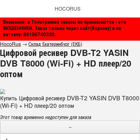
HOCORUS
Внимание: в Телеграмме заказы не принимаются - это
МОШЕННИКИ. Заказ только через сайт(Корзину) и по
ватсапу: 89106740330.
HocoRus
→
Склад Екатеринбург (ЕКБ)
Цифровой ресивер DVB-T2 YASIN
DVB T8000 (Wi-Fi) + HD плеер/20
оптом
Купить Цифровой ресивер DVB-T2 YASIN DVB T8000
(Wi-Fi) + HD плеер/20 оптом
Этот товар временно недоступен для заказа
−