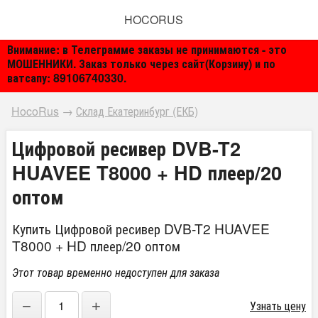
HOCORUS
Внимание: в Телеграмме заказы не принимаются - это
МОШЕННИКИ. Заказ только через сайт(Корзину) и по
ватсапу: 89106740330.
HocoRus
→
Склад Екатеринбург (ЕКБ)
Цифровой ресивер DVB-T2
HUAVEE T8000 + HD плеер/20
оптом
Купить Цифровой ресивер DVB-T2 HUAVEE
T8000 + HD плеер/20 оптом
Этот товар временно недоступен для заказа
−
+
Узнать цену