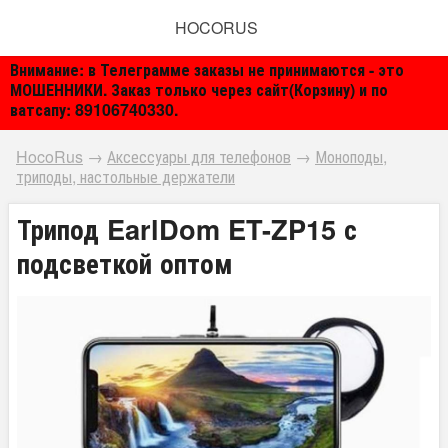
HOCORUS
Внимание: в Телеграмме заказы не принимаются - это
МОШЕННИКИ. Заказ только через сайт(Корзину) и по
ватсапу: 89106740330.
HocoRus
→
Аксессуары для телефонов
→
Моноподы,
триподы, настольные держатели
Трипод EarlDom ET-ZP15 с
подсветкой оптом