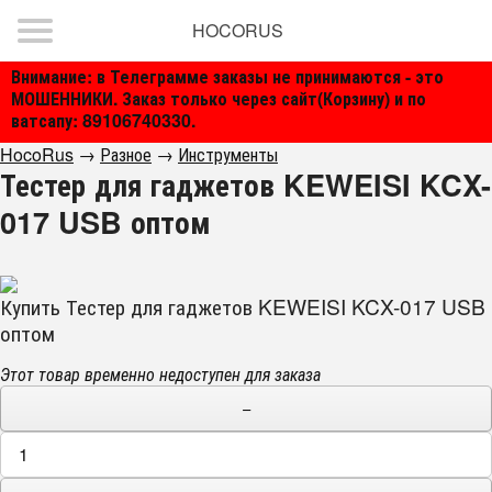
HOCORUS
Внимание: в Телеграмме заказы не принимаются - это
МОШЕННИКИ. Заказ только через сайт(Корзину) и по
ватсапу: 89106740330.
HocoRus
→
Разное
→
Инструменты
Тестер для гаджетов KEWEISI KCX-
017 USB оптом
Купить Тестер для гаджетов KEWEISI KCX-017 USB
оптом
Этот товар временно недоступен для заказа
−