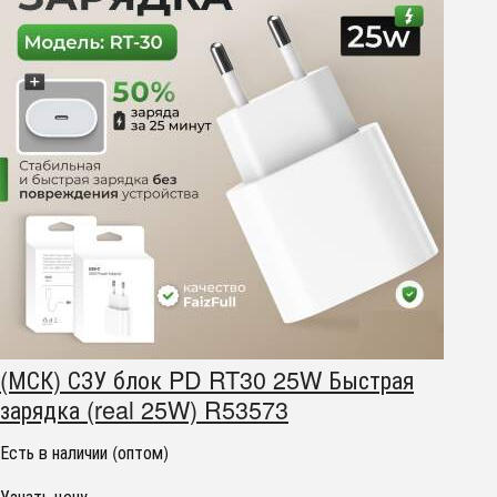
(МСК) СЗУ блок PD RT30 25W Быстрая
зарядка (real 25W) R53573
Есть в наличии (оптом)
Узнать цену