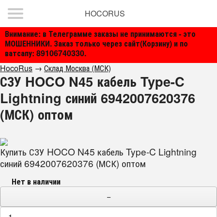
HOCORUS
Внимание: в Телеграмме заказы не принимаются - это
МОШЕННИКИ. Заказ только через сайт(Корзину) и по
ватсапу: 89106740330.
HocoRus
→
Склад Москва (МСК)
СЗУ HOCO N45 кабель Type-C
Lightning синий 6942007620376
(МСК) оптом
Купить СЗУ HOCO N45 кабель Type-C Lightning
синий 6942007620376 (МСК) оптом
Нет в наличии
−