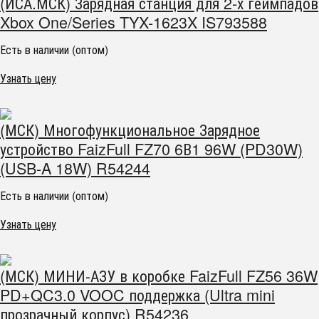
(ИСА.МСК) Зарядная станция для 2-х геймпадов
Xbox One/Series TYX-1623X IS793588
Есть в наличии (оптом)
Узнать цену
(МСК) Многофункциональное Зарядное
устройство FaizFull FZ70 6В1 96W (PD30W)
(USB-A 18W) R54244
Есть в наличии (оптом)
Узнать цену
(МСК) МИНИ-АЗУ в коробке FaizFull FZ56 36W
PD+QC3.0 VOOC поддержка (Ultra mini
прозрачный корпус) R54236