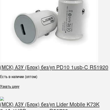
(МСК) АЗУ (Блок) без/уп PD10 1usb-C R51920
Есть в наличии (оптом)
Узнать цену
(МСК) АЗУ (Блок) без/уп Lider Mobile K73K