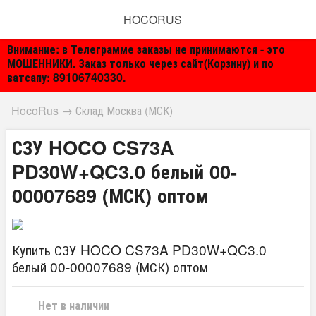
HOCORUS
Внимание: в Телеграмме заказы не принимаются - это
МОШЕННИКИ. Заказ только через сайт(Корзину) и по
ватсапу: 89106740330.
HocoRus
→
Склад Москва (МСК)
СЗУ HOCO CS73A
PD30W+QC3.0 белый 00-
00007689 (МСК) оптом
Купить СЗУ HOCO CS73A PD30W+QC3.0
белый 00-00007689 (МСК) оптом
Нет в наличии