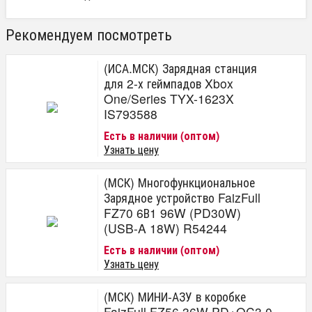
Рекомендуем посмотреть
(ИСА.МСК) Зарядная станция
для 2-х геймпадов Xbox
One/Series TYX-1623X
IS793588
Есть в наличии (оптом)
Узнать цену
(МСК) Многофункциональное
Зарядное устройство FaizFull
FZ70 6В1 96W (PD30W)
(USB-A 18W) R54244
Есть в наличии (оптом)
Узнать цену
(МСК) МИНИ-АЗУ в коробке
FaizFull FZ56 36W PD+QC3.0