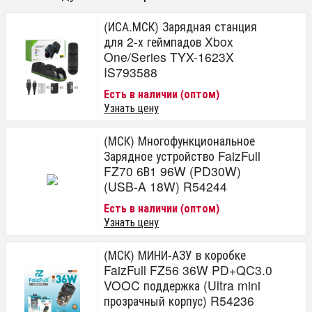
(ИСА.МСК) Зарядная станция
для 2-х геймпадов Xbox
One/Series TYX-1623X
IS793588
Есть в наличии (оптом)
Узнать цену
(МСК) Многофункциональное
Зарядное устройство FaizFull
FZ70 6В1 96W (PD30W)
(USB-A 18W) R54244
Есть в наличии (оптом)
Узнать цену
(МСК) МИНИ-АЗУ в коробке
FaizFull FZ56 36W PD+QC3.0
VOOC поддержка (Ultra mini
прозрачный корпус) R54236