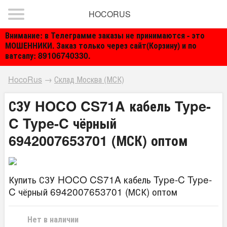
HOCORUS
Внимание: в Телеграмме заказы не принимаются - это
МОШЕННИКИ. Заказ только через сайт(Корзину) и по
ватсапу: 89106740330.
HocoRus
→
Склад Москва (МСК)
СЗУ HOCO CS71A кабель Type-
C Type-C чёрный
6942007653701 (МСК) оптом
Купить СЗУ HOCO CS71A кабель Type-C Type-
C чёрный 6942007653701 (МСК) оптом
Нет в наличии