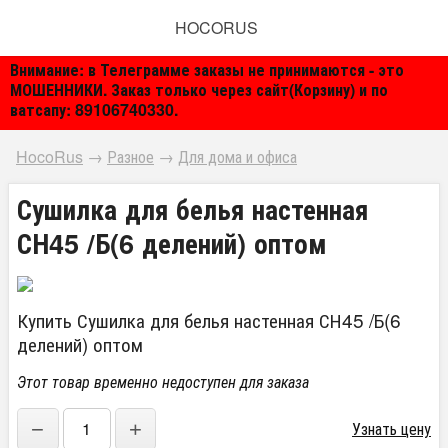
HOCORUS
Внимание: в Телеграмме заказы не принимаются - это
МОШЕННИКИ. Заказ только через сайт(Корзину) и по
ватсапу: 89106740330.
HocoRus
→
Разное
→
Для дома и офиса
Сушилка для белья настенная
СН45 /Б(6 делений) оптом
Купить Сушилка для белья настенная СН45 /Б(6
делений) оптом
Этот товар временно недоступен для заказа
−
+
Узнать цену