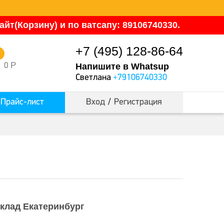
йт(Корзину) и по ватсапу: 89106740330.
+7 (495) 128-86-64
0
Р
0
Напишите в Whatsup
Светлана
+79106740330
Прайс-лист
Вход
/
Регистрация
клад Екатеринбург