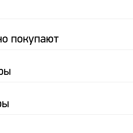
но покупают
ры
ры