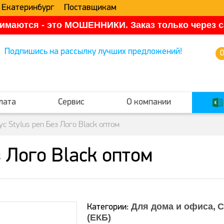
 Екатеринбург
Поставщикам
имаются - это МОШЕННИКИ. Заказ только через са
Подпишись на рассылку лучших предложений!
лата
Сервис
О компании
ус Stylus pen Без Лого Black оптом
з Лого Black оптом
Для дома и офиса
С
Категории:
(ЕКБ)