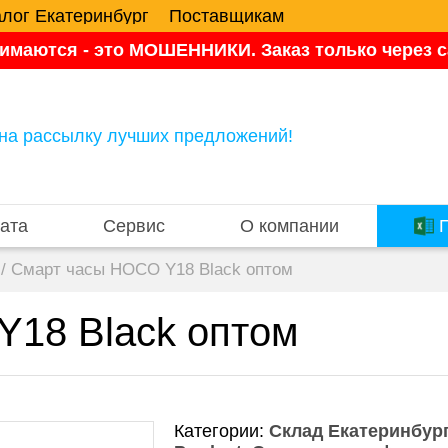
алог Екатеринбург
Поставщикам
имаются - это МОШЕННИКИ. Заказ только через са
на рассылку лучших предложений!
ата
Сервис
О компании
П
/
Смарт часы HOCO Y18 Black оптом
18 Black оптом
Категории:
Склад Екатеринбург