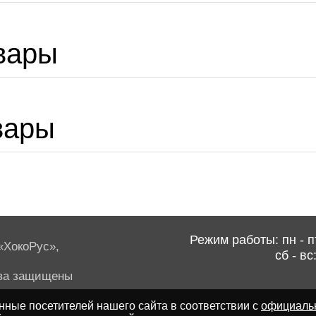
вары
вары
Режим работы: пн - пт
ХокоРус»,
сб - вс
ва защищены
ные посетителей нашего сайта в соответствии с
официаль