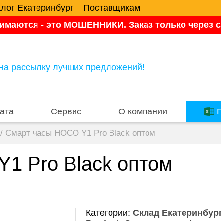
алог Екатеринбург
Поставщикам
имаются - это МОШЕННИКИ. Заказ только через са
на рассылку лучших предложений!
ата
Сервис
О компании
П
/
Смарт часы HOCO Y1 Pro Black оптом
1 Pro Black оптом
Категории:
Склад Екатеринбург