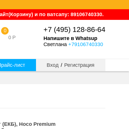
йт(Корзину) и по ватсапу: 89106740330.
+7 (495) 128-86-64
0
0
Р
Напишите в Whatsup
Светлана
+79106740330
райс-лист
Вход
/
Регистрация
 (ЕКБ)
Hoco Premium