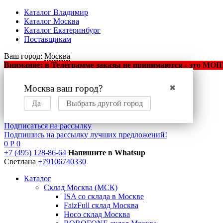
Каталог Владимир
Каталог Москва
Каталог Екатеринбург
Поставщикам
Ваш город:
Москва
Внимание: в Телеграмме заказы не принимаются - это МОШЕ
Москва ваш город?
✖
Оптовый маркетплейс
мобильных аксессуаров
Да
Выбрать другой город
Подписаться на рассылку
Подпишись на рассылку лучших предложений!
0
Р
0
+7 (495) 128-86-64
Напишите в Whatsup
Светлана
+79106740330
Каталог
Склад Москва (МСК)
ISA со склада в Москве
FaizFull склад Москва
Hoco склад Москва