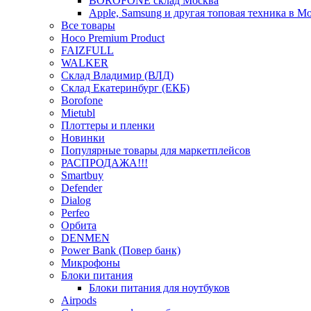
BOROFONE склад Москва
Apple, Samsung и другая топовая техника в М
Все товары
Hoco Premium Product
FAIZFULL
WALKER
Склад Владимир (ВЛД)
Склад Екатеринбург (ЕКБ)
Borofone
Mietubl
Плоттеры и пленки
Новинки
Популярные товары для маркетплейсов
РАСПРОДАЖА!!!
Smartbuy
Defender
Dialog
Perfeo
Орбита
DENMEN
Power Bank (Повер банк)
Микрофоны
Блоки питания
Блоки питания для ноутбуков
Airpods