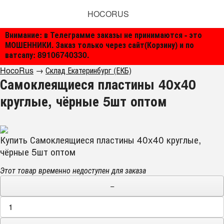
HOCORUS
Внимание: в Телеграмме заказы не принимаются - это
МОШЕННИКИ. Заказ только через сайт(Корзину) и по
ватсапу: 89106740330.
HocoRus
→
Склад Екатеринбург (ЕКБ)
Самоклеящиеся пластины 40x40
круглые, чёрные 5шт оптом
Купить Самоклеящиеся пластины 40x40 круглые,
чёрные 5шт оптом
Этот товар временно недоступен для заказа
−