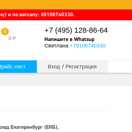
у) и по ватсапу: 89106740330.
+7 (495) 128-86-64
0
0
Р
Напишите в Whatsup
Светлана
+79106740330
райс-лист
Вход
/
Регистрация
клад Екатеринбург (ЕКБ)