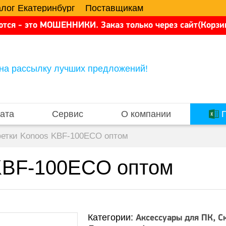
алог Екатеринбург
Поставщикам
тся - это МОШЕННИКИ. Заказ только через сайт(Корзин
на рассылку лучших предложений!
ата
Сервис
О компании
П
етки Konoos KBF-100ECO оптом
KBF-100ECO оптом
Категории:
Аксессуары для ПК
С