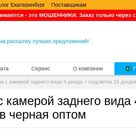
алог Екатеринбург
Поставщикам
имаются - это МОШЕННИКИ. Заказ только через са
на рассылку лучших предложений!
ата
Сервис
О компании
П
а с камерой заднего вида 4 диода + подсветка 16 диодо
 камерой заднего вида 
в черная оптом