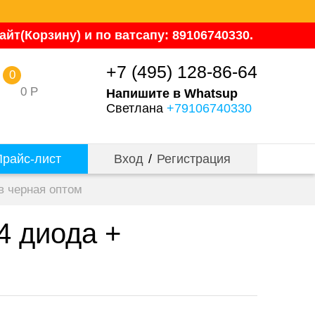
йт(Корзину) и по ватсапу: 89106740330.
+7 (495) 128-86-64
0
0
Р
Напишите в Whatsup
Светлана
+79106740330
райс-лист
Вход
/
Регистрация
в черная оптом
4 диода +