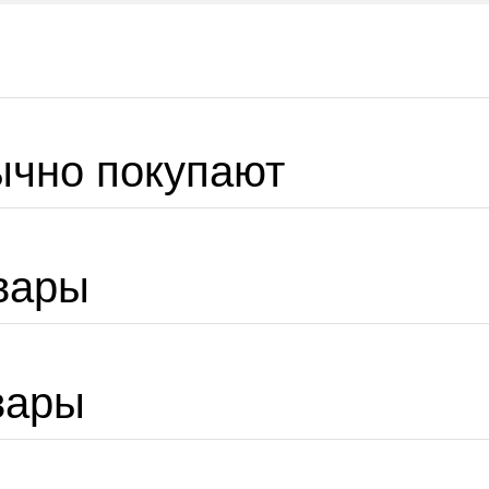
ычно покупают
вары
вары