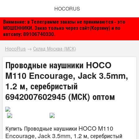
HOCORUS
Внимание: в Телеграмме заказы не принимаются - это
МОШЕННИКИ. Заказ только через сайт(Корзину) и по
ватсапу: 89106740330.
HocoRus
→
Склад Москва (МСК)
Проводные наушники HOCO
M110 Encourage, Jack 3.5mm,
1.2 м, серебристый
6942007602945 (МСК) оптом
Купить Проводные наушники HOCO M110
Encourage, Jack 3.5mm, 1.2 м, серебристый