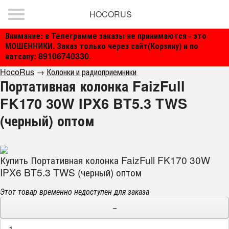
HOCORUS
Внимание: в Телеграмме заказы не принимаются - это
МОШЕННИКИ. Заказ только через сайт(Корзину) и по
ватсапу: 89106740330.
HocoRus
→
Колонки и радиоприемники
Портативная колонка FaizFull
FK170 30W IPX6 BT5.3 TWS
(черный) оптом
Купить Портативная колонка FaizFull FK170 30W
IPX6 BT5.3 TWS (черный) оптом
Этот товар временно недоступен для заказа
−