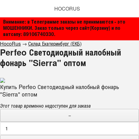
HOCORUS
Внимание: в Телеграмме заказы не принимаются - это
МОШЕННИКИ. Заказ только через сайт(Корзину) и по
ватсапу: 89106740330.
HocoRus
→
Склад Екатеринбург (ЕКБ)
Perfeo Светодиодный налобный
фонарь "Sierra" оптом
Купить Perfeo Светодиодный налобный фонарь
"Sierra" оптом
Этот товар временно недоступен для заказа
−