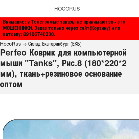
HOCORUS
Внимание: в Телеграмме заказы не принимаются - это
МОШЕННИКИ. Заказ только через сайт(Корзину) и по
ватсапу: 89106740330.
HocoRus
→
Склад Екатеринбург (ЕКБ)
Perfeo Коврик для компьютерной
мыши "Tanks", Рис.8 (180*220*2
мм), ткань+резиновое основание
оптом