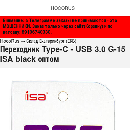
HOCORUS
Внимание: в Телеграмме заказы не принимаются - это
МОШЕННИКИ. Заказ только через сайт(Корзину) и по
ватсапу: 89106740330.
HocoRus
→
Склад Екатеринбург (ЕКБ)
Переходник Type-C - USB 3.0 G-15
ISA black оптом