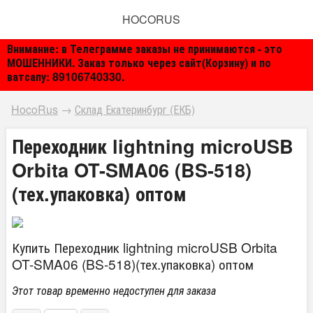
HOCORUS
Внимание: в Телеграмме заказы не принимаются - это
МОШЕННИКИ. Заказ только через сайт(Корзину) и по
ватсапу: 89106740330.
HocoRus
→
Склад Екатеринбург (ЕКБ)
Переходник lightning microUSB
Orbita OT-SMA06 (BS-518)
(тех.упаковка) оптом
Купить Переходник lightning microUSB Orbita
OT-SMA06 (BS-518)(тех.упаковка) оптом
Этот товар временно недоступен для заказа