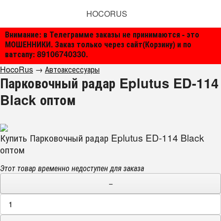
HOCORUS
Внимание: в Телеграмме заказы не принимаются - это
МОШЕННИКИ. Заказ только через сайт(Корзину) и по
ватсапу: 89106740330.
HocoRus
→
Автоаксессуары
Парковочный радар Eplutus ED-114
Black оптом
Купить Парковочный радар Eplutus ED-114 Black
оптом
Этот товар временно недоступен для заказа
−