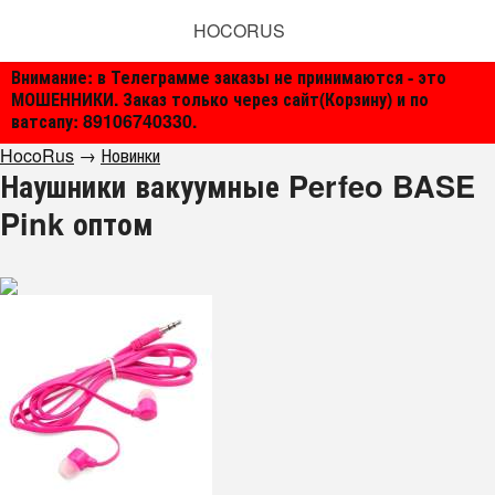
HOCORUS
Внимание: в Телеграмме заказы не принимаются - это
МОШЕННИКИ. Заказ только через сайт(Корзину) и по
ватсапу: 89106740330.
HocoRus
→
Новинки
Наушники вакуумные Perfeo BASE
Pink оптом